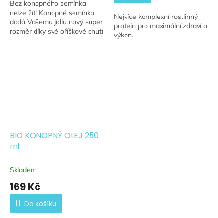
Bez konopného semínka
nelze žít! Konopné semínko
Nejvíce komplexní rostlinný
dodá Vašemu jídlu nový super
protein pro maximální zdraví a
rozměr díky své oříškové chuti
výkon.
a super složení vám zajistí
potřebné živiny na celý den!
BIO KONOPNÝ OLEJ 250
ml
Skladem
169 Kč
Do košíku