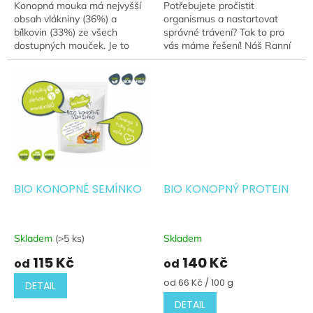
Konopná mouka má nejvyšší
Potřebujete pročistit
obsah vlákniny (36%) a
organismus a nastartovat
bílkovin (33%) ze všech
správné trávení? Tak to pro
dostupných mouček. Je to
vás máme řešení! Náš Ranní
všestranná a chutná
BIO-detox je hrubý prášek ze
alternativa pro vegetariány,
semen konopí, který nabízí
vegany a lidi s citlivostí na...
nejvyšší...
BIO KONOPNÉ SEMÍNKO
BIO KONOPNÝ PROTEIN
Skladem
(>5 ks)
Skladem
115 Kč
140 Kč
od
od
Měrná
od 66 Kč / 100 g
DETAIL
cena:
DETAIL