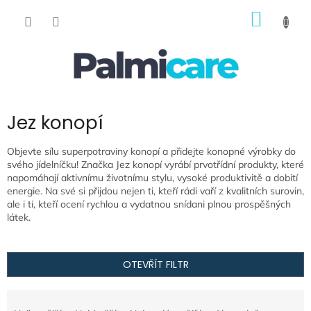
Přejít
NÁKUP
na
obsah
KOŠÍK
Jez konopí
Objevte sílu superpotraviny konopí a přidejte konopné výrobky do
svého jídelníčku! Značka Jez konopí vyrábí prvotřídní produkty, které
napomáhají aktivnímu životnímu stylu, vysoké produktivitě a dobití
energie. Na své si přijdou nejen ti, kteří rádi vaří z kvalitních surovin,
ale i ti, kteří ocení rychlou a vydatnou snídani plnou prospěšných
látek.
OTEVŘÍT FILTR
Ř