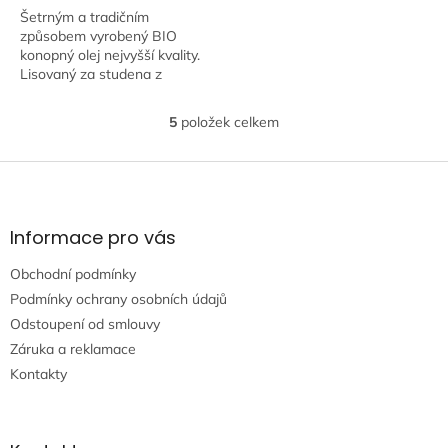
Šetrným a tradičním
způsobem vyrobený BIO
konopný olej nejvyšší kvality.
Lisovaný za studena z
konopných semínek.
5
položek celkem
O
v
l
Z
á
á
d
p
a
a
Informace pro vás
c
t
í
Obchodní podmínky
í
p
r
Podmínky ochrany osobních údajů
v
Odstoupení od smlouvy
k
Záruka a reklamace
y
Kontakty
v
ý
p
i