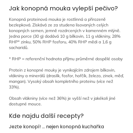
Jak konopná mouka vylepší pečivo?
Konopná proteinová mouka je rostlinná a přirozeně
bezlepková. Získává ze za studena lisovaných celých
konopných semen, jemně rozdrcených v kamenném mlýně.
Jedna porce (30 g) dodává 10 g bílkovin, 11 g vlákniny, 28%
RHP* zinku, 50% RHP fosforu, 40% RHP mědi a 1,6 g
sacharidů.
* RHP = referenční hodnota příjmu průměrné dospělé osoby
Protein z konopné mouky je vynikajícím zdrojem bílkovin,
vlákniny a minerálů (draslík, fosfor, hořčík, železo, zinek, měď,
mangan). Vysoký obsah kompletního proteinu (více než
33%).
Obsah vlákniny (více než 36%) je vyšší než v jakékoli jiné
dostupné mouce.
Kde najdu další recepty?
Jezte konopí! … nejen konopná kuchařka