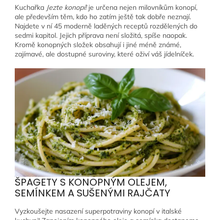
Kuchařka
Jezte konopí!
je určena nejen milovníkům konopí,
ale především těm, kdo ho zatím ještě tak dobře neznají.
Najdete v ní 45 moderně laděných receptů rozdělených do
sedmi kapitol. Jejich příprava není složitá, spíše naopak.
Kromě konopných složek obsahují i jiné méně známé,
zajímavé, ale dostupné suroviny, které oživí váš jídelníček.
ŠPAGETY S KONOPNÝM OLEJEM,
SEMÍNKEM A SUŠENÝMI RAJČATY
Vyzkoušejte nasazení superpotraviny konopí v italské