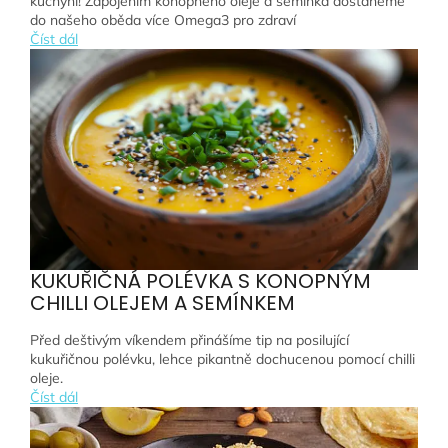
kuchyni! Zapojením konopného oleje a semínka dostaneme
do našeho oběda více Omega3 pro zdraví
Číst dál
KUKUŘIČNÁ POLÉVKA S KONOPNÝM
CHILLI OLEJEM A SEMÍNKEM
Před deštivým víkendem přinášíme tip na posilující
kukuřičnou polévku, lehce pikantně dochucenou pomocí chilli
oleje.
Číst dál