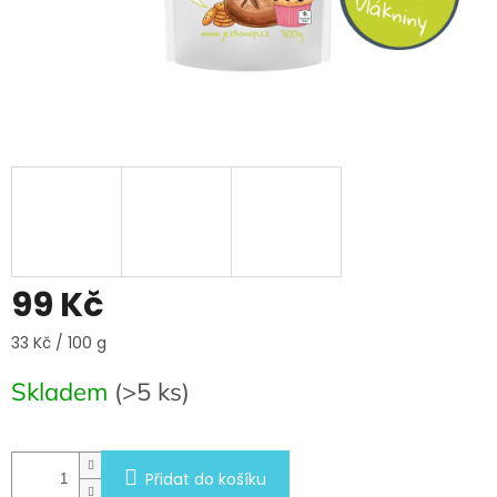
99 Kč
Měrná
33 Kč / 100 g
cena:
Skladem
(>5 ks)
Přidat do košíku