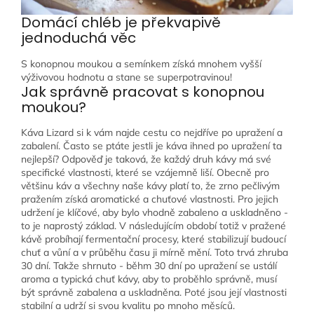
Domácí chléb je překvapivě
jednoduchá věc
S konopnou moukou a semínkem získá mnohem vyšší
výživovou hodnotu a stane se superpotravinou!
Jak správně pracovat s konopnou
moukou?
Káva Lizard si k vám najde cestu co nejdříve po upražení a
zabalení. Často se ptáte jestli je káva ihned po upražení ta
nejlepší? Odpověď je taková, že každý druh kávy má své
specifické vlastnosti, které se vzájemně liší. Obecně pro
většinu káv a všechny naše kávy platí to, že zrno pečlivým
pražením získá aromatické a chuťové vlastnosti. Pro jejich
udržení je klíčové, aby bylo vhodně zabaleno a uskladněno -
to je naprostý základ. V následujícím období totiž v pražené
kávě probíhají fermentační procesy, které stabilizují budoucí
chuť a vůní a v průběhu času ji mírně mění. Toto trvá zhruba
30 dní. Takže shrnuto - běhm 30 dní po upražení se ustálí
aroma a typická chuť kávy, aby to proběhlo správně, musí
být správně zabalena a uskladněna. Poté jsou její vlastnosti
stabilní a udrží si svou kvalitu po mnoho měsíců.