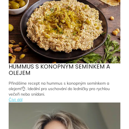
HUMMUS S KONOPNÝM SEMÍNKEM A
OLEJEM
Přinášíme recept na hummus s konopným semínkem a
olejem!👌. Ideální pro uschování do ledničky pro rychlou
večeři nebo snídani.
Číst dál