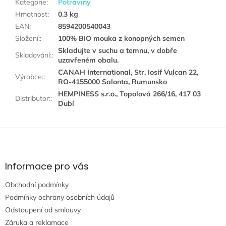
Kategorie
:
Potraviny
Hmotnost
:
0.3 kg
EAN
:
8594200540043
Složení:
:
100% BIO mouka z konopných semen
Skladujte v suchu a temnu, v dobře
Skladování:
:
uzavřeném obalu.
CANAH International, Str. Iosif Vulcan 22,
Výrobce:
:
RO-4155000 Salonta, Rumunsko
HEMPINESS s.r.o., Topolová 266/16, 417 03
Distributor:
:
Dubí
Z
á
p
a
Informace pro vás
t
Obchodní podmínky
í
Podmínky ochrany osobních údajů
Odstoupení od smlouvy
Záruka a reklamace