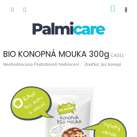
Přejít
NÁKUP
na
obsah
KOŠÍK
BIO KONOPNÁ MOUKA 300g
CA011
Průměrné
Neohodnoceno
Podrobnosti hodnocení
Značka:
Jez konopí
hodnocení
produktu
je
0,0
z
5
hvězdiček.