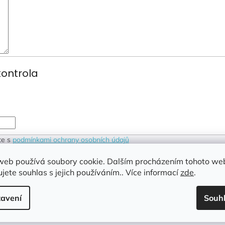
ontrola
te s
podmínkami ochrany osobních údajů
web používá soubory cookie. Dalším procházením tohoto we
jete souhlas s jejich používáním.. Více informací
zde
.
avení
Souh