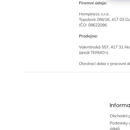
Firemní údaje:
Hempiness s.r.o.
Topolová 266/16, 417 03 Du
IČO: 08622086
Prodejna:
Valentinská 557, 417 31 No
(areál TERMO+)
Otevírací doba v pracovní d
Z
á
p
a
t
Informa
í
Obchodní 
Podmínky 
údajů