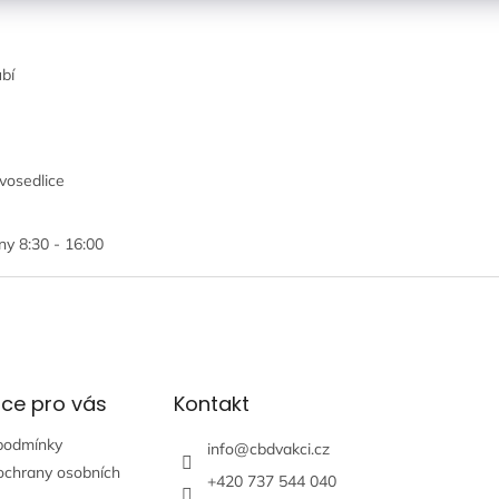
bí
vosedlice
ny 8:30 - 16:00
ce pro vás
Kontakt
podmínky
info
@
cbdvakci.cz
ochrany osobních
+420 737 544 040