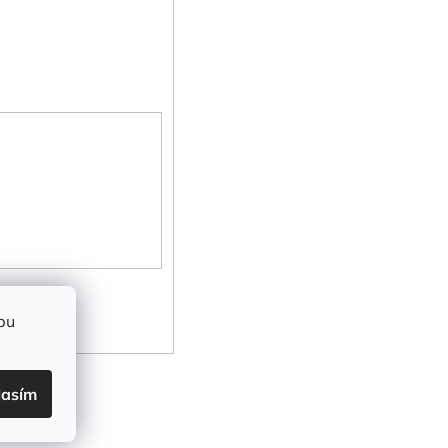
bu
lasím