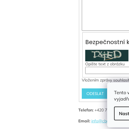
Bezpečnostní k
Opište text z obrázku
Vložením zprávy souhlasí
Tento 
ODESLAT
vyjadřu
Telefon:
+420 737 544 040
Nast
Email:
info@cbdvakci.cz