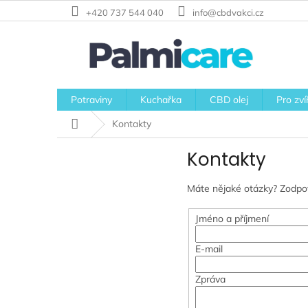
Přejít
+420 737 544 040
info@cbdvakci.cz
na
obsah
Potraviny
Kuchařka
CBD olej
Pro zví
Domů
Kontakty
Kontakty
Máte nějaké otázky? Zodpov
Jméno a příjmení
E-mail
Zpráva