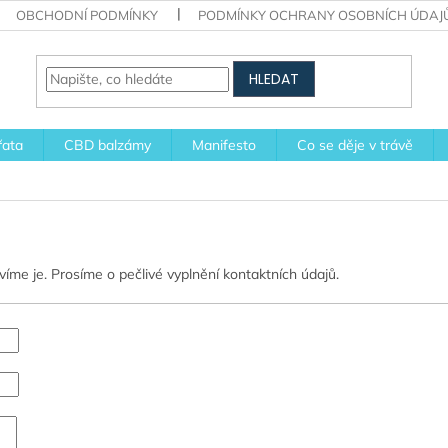
OBCHODNÍ PODMÍNKY
PODMÍNKY OCHRANY OSOBNÍCH ÚDAJ
HLEDAT
řata
CBD balzámy
Manifesto
Co se děje v trávě
íme je. Prosíme o pečlivé vyplnění kontaktních údajů.