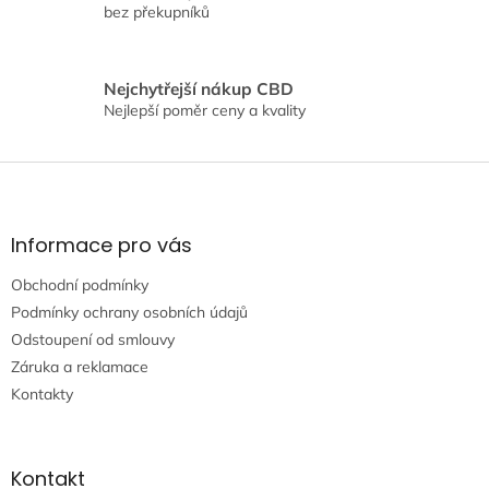
bez překupníků
ý
p
i
s
Nejchytřejší nákup CBD
u
Nejlepší poměr ceny a kvality
Z
á
p
a
Informace pro vás
t
Obchodní podmínky
í
Podmínky ochrany osobních údajů
Odstoupení od smlouvy
Záruka a reklamace
Kontakty
Kontakt