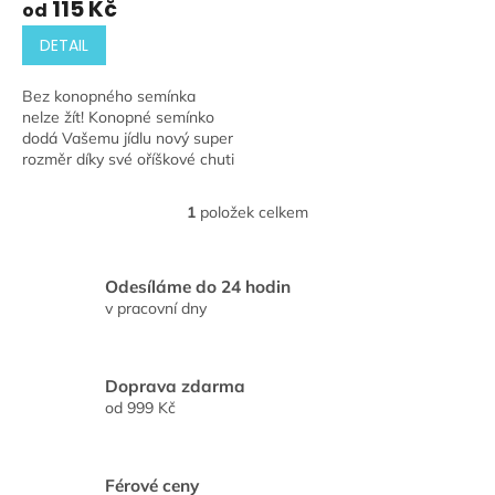
115 Kč
od
DETAIL
Bez konopného semínka
nelze žít! Konopné semínko
dodá Vašemu jídlu nový super
rozměr díky své oříškové chuti
a super složení vám zajistí
potřebné živiny na celý den!
1
položek celkem
O
v
l
á
Odesíláme do 24 hodin
d
v pracovní dny
a
c
í
Doprava zdarma
p
r
od 999 Kč
v
k
y
Férové ceny
v