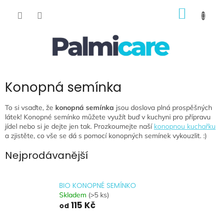
Přejít
NÁKUP
na
obsah
KOŠÍK
Konopná semínka
To si vsaďte, že
konopná semínka
jsou doslova plná prospěšných
látek! Konopné semínko můžete využít buď v kuchyni pro přípravu
jídel nebo si je dejte jen tak. Prozkoumejte naší
konopnou kuchařku
a zjistěte, co vše se dá s pomocí konopných semínek vykouzlit. :)
Nejprodávanější
BIO KONOPNÉ SEMÍNKO
Skladem
(>5 ks)
115 Kč
od