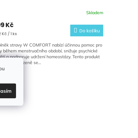
Skladem
9 Kč
Do košíku
ná
 Kč / 1 ks
a:
lněk stravy W COMFORT nabízí účinnou pomoc pro
y během menstruačního období, snižuje psychické
ětí a podporuje udržení homeostázy. Tento produkt
binuje přirozeně se...
bu
lasím