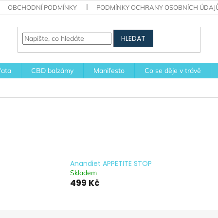
OBCHODNÍ PODMÍNKY
PODMÍNKY OCHRANY OSOBNÍCH ÚDAJ
HLEDAT
řata
CBD balzámy
Manifesto
Co se děje v trávě
Anandiet APPETITE STOP
Skladem
499 Kč