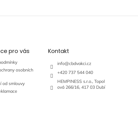
c
í
p
r
v
k
y
v
ce pro vás
Kontakt
ý
p
i
podmínky
info
@
cbdvakci.cz
s
ochrany osobních
+420 737 544 040
u
HEMPINESS s.r.o., Topol
í od smlouvy
ová 266/16, 417 03 Dubí
eklamace