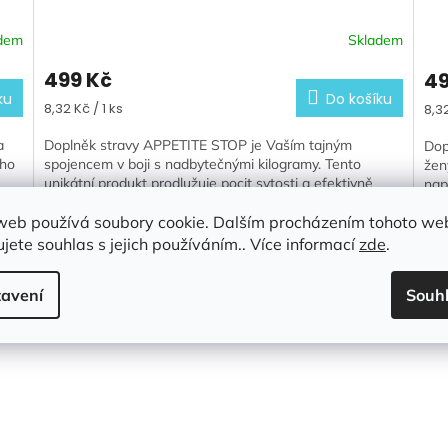
dem
Skladem
499 Kč
49
ku
Do košíku
Měrná
Měr
8,32 Kč / 1 ks
8,32
cena:
cen
a
Doplněk stravy APPETITE STOP je Vaším tajným
Dop
ího
spojencem v boji s nadbytečnými kilogramy. Tento
žen
unikátní produkt prodlužuje pocit sytosti a efektivně
nap
pomáhá redukovat příjem...
kom
web používá soubory cookie. Dalším procházením tohoto we
:
157
jete souhlas s jejich používáním.. Více informací
zde
.
avení
Souh