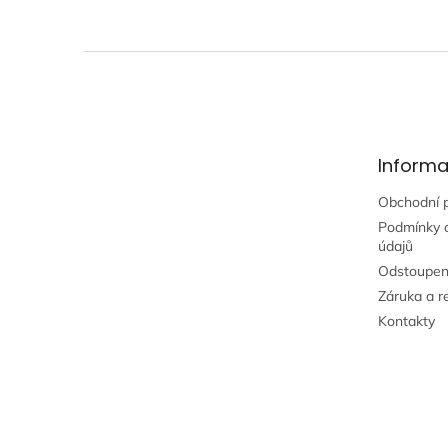
Z
á
p
a
t
Informa
í
Obchodní 
Podmínky 
údajů
Odstoupen
Záruka a r
Kontakty