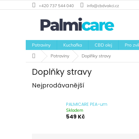
Přejít
+420 737 544 040
info@cbdvakci.cz
na
obsah
Potraviny
Kuchařka
CBD olej
Pro zví
Domů
Potraviny
Doplňky stravy
Doplňky stravy
Nejprodávanější
PALMICARE PEA-um
Skladem
549 Kč
Ř