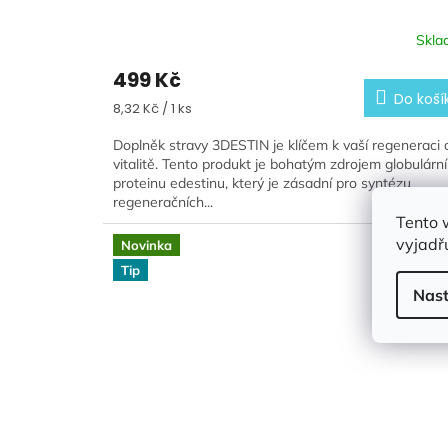
Skla
499 Kč
Do koší
Měrná
8,32 Kč / 1 ks
cena:
Doplněk stravy 3DESTIN je klíčem k vaší regeneraci 
vitalitě. Tento produkt je bohatým zdrojem globulárn
proteinu edestinu, který je zásadní pro syntézu
regeneračních...
Tento 
Kód
vyjadřu
Novinka
Tip
Nast