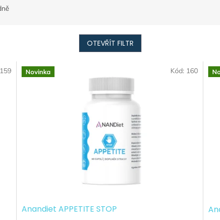
dně
OTEVŘÍT FILTR
159
Kód:
160
Novinka
No
Anandiet APPETITE STOP
An