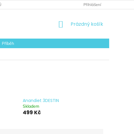
Ů
ODSTOUPENÍ OD SMLOUVY
ZÁRUKA A REKLAMACE
Přihlášení
NÁKUPNÍ
Prázdný košík
KOŠÍK
Příběh
Anandiet 3DESTIN
Skladem
499 Kč