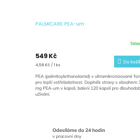
PALMICARE PEA-um
Skl
549 Kč
Do koší
Měrná
4,58 Kč / 1 ks
cena:
PEA (palmitoylethanolamid) v ultramikronizované fo
pro lepší vstřebatelnost. Doplněk stravy s obsahem 
mg PEA-um v kapsli, balení 120 kapslí pro dlouhodo
užívání.
Odesíláme do 24 hodin
v pracovní dny