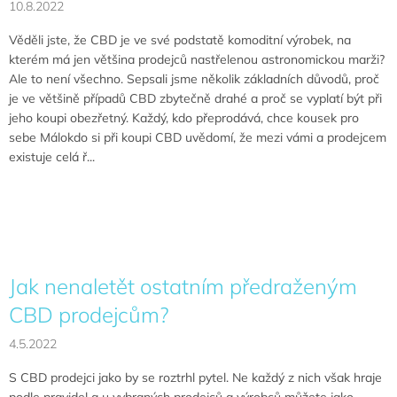
10.8.2022
Věděli jste, že CBD je ve své podstatě komoditní výrobek, na
kterém má jen většina prodejců nastřelenou astronomickou marži?
Ale to není všechno. Sepsali jsme několik základních důvodů, proč
je ve většině případů CBD zbytečně drahé a proč se vyplatí být při
jeho koupi obezřetný. Každý, kdo přeprodává, chce kousek pro
sebe Málokdo si při koupi CBD uvědomí, že mezi vámi a prodejcem
existuje celá ř...
Jak nenaletět ostatním předraženým
CBD prodejcům?
4.5.2022
S CBD prodejci jako by se roztrhl pytel. Ne každý z nich však hraje
podle pravidel a u vybraných prodejců a výrobců můžete jako