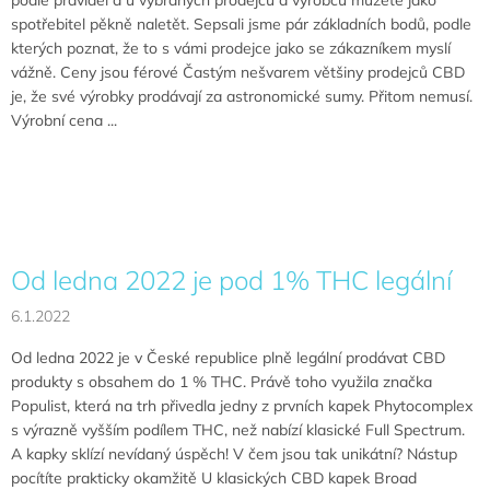
spotřebitel pěkně naletět. Sepsali jsme pár základních bodů, podle
kterých poznat, že to s vámi prodejce jako se zákazníkem myslí
vážně. Ceny jsou férové Častým nešvarem většiny prodejců CBD
je, že své výrobky prodávají za astronomické sumy. Přitom nemusí.
Výrobní cena ...
Od ledna 2022 je pod 1% THC legální
6.1.2022
Od ledna 2022 je v České republice plně legální prodávat CBD
produkty s obsahem do 1 % THC. Právě toho využila značka
Populist, která na trh přivedla jedny z prvních kapek Phytocomplex
s výrazně vyšším podílem THC, než nabízí klasické Full Spectrum.
A kapky sklízí nevídaný úspěch! V čem jsou tak unikátní? Nástup
pocítíte prakticky okamžitě U klasických CBD kapek Broad