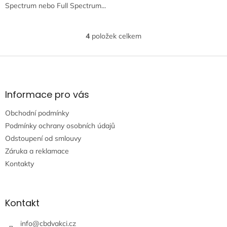
Spectrum nebo Full Spectrum...
4
položek celkem
O
v
l
Z
á
á
d
p
a
a
Informace pro vás
c
t
í
Obchodní podmínky
í
p
r
Podmínky ochrany osobních údajů
v
Odstoupení od smlouvy
k
Záruka a reklamace
y
Kontakty
v
ý
p
i
Kontakt
s
u
info
@
cbdvakci.cz