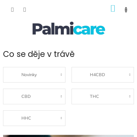
Přejít
NÁKUP
na
obsah
KOŠÍK
Co se děje v trávě
Novinky
H4CBD
CBD
THC
HHC