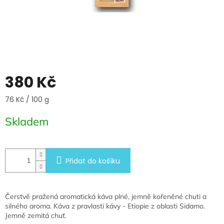
380 Kč
Měrná
76 Kč / 100 g
cena:
Skladem
Přidat do košíku
Čerstvě pražená aromatická káva plné, jemně kořeněné chuti a
silného aroma. Káva z pravlasti kávy - Etiopie z oblasti Sidamo.
Jemně zemitá chuť.