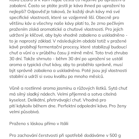
zabalení. Často se ptáte jestli je káva ihned po upražení ta
nejlepší? Odpověď je taková, že každý druh kávy má své
specifické vlastnosti, které se vzájemně liší. Obecně pro
většinu káv a všechny naše kávy platí to, že zrno pečlivým
pražením získá aromatické a chuťové vlastnosti. Pro jejich
udržení je klíčové, aby bylo vhodně zabaleno a uskladněno -
to je naprostý základ. V následujícím období totiž v pražené
kávě probíhají fermentační procesy, které stabilizují budoucí
chuť a vůní a v průběhu času ji mírně mění. Toto trvá zhruba
30 dní. Takže shrnuto - běhm 30 dní po upražení se ustálí
aroma a typická chuť kávy, aby to proběhlo správně, musí
být správně zabalena a uskladněna. Poté jsou její vlastnosti
stabilní a udrží si svou kvalitu po mnoho měsíců.
Vůně a rostlinné aroma jasmínu a růžových lístků. Sytá chuť
má silný sladký nádech. Velmi příjemná a sotva citelná
kyselost. Delikátní, přetrvávající chuť. Vhodná pro
pití kdykoliv během dne. Perfektní odpolední káva. Pro ženy
velmi působivá.
Praženo s láskou přímo v Itálii
Pro zachování čerstvosti při spotřebě dodáváme v 500 g