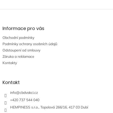
Z
á
p
a
Informace pro vás
t
Obchodní podmínky
í
Podmínky ochrany osobních údajů
Odstoupení od smlouvy
Záruka a reklamace
Kontakty
Kontakt
info
@
cbdvakci.cz
+420 737 544 040
HEMPINESS s.r.o., Topolová 266/16, 417 03 Dubí