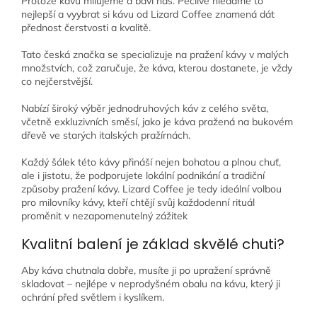
Protože kávu milujeme a baví nás. Pečlivě hledáme to
nejlepší a vyybrat si kávu od Lizard Coffee znamená dát
přednost čerstvosti a kvalitě.
Tato česká značka se specializuje na pražení kávy v malých
množstvích, což zaručuje, že káva, kterou dostanete, je vždy
co nejčerstvější.
Nabízí široký výběr jednodruhových káv z celého světa,
včetně exkluzivních směsí, jako je káva pražená na bukovém
dřevě ve starých italských pražírnách.
Každý šálek této kávy přináší nejen bohatou a plnou chuť,
ale i jistotu, že podporujete lokální podnikání a tradiční
způsoby pražení kávy. Lizard Coffee je tedy ideální volbou
pro milovníky kávy, kteří chtějí svůj každodenní rituál
proměnit v nezapomenutelný zážitek
Kvalitní balení je základ skvělé chuti?
Aby káva chutnala dobře, musíte ji po upražení správně
skladovat – nejlépe v neprodyšném obalu na kávu, který ji
ochrání před světlem i kyslíkem.