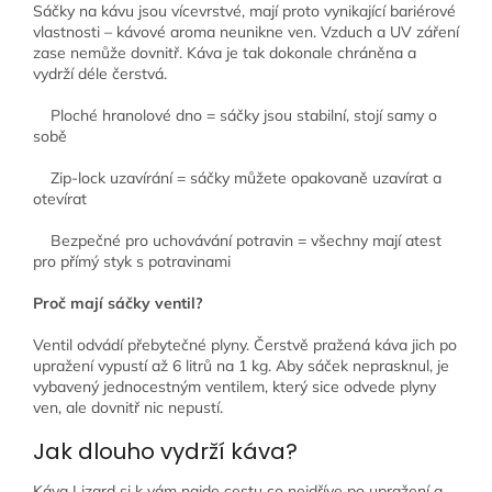
Sáčky na kávu jsou vícevrstvé, mají proto vynikající bariérové
vlastnosti – kávové aroma neunikne ven. Vzduch a UV záření
zase nemůže dovnitř. Káva je tak dokonale chráněna a
vydrží déle čerstvá.
Ploché hranolové dno = sáčky jsou stabilní, stojí samy o
sobě
Zip-lock uzavírání = sáčky můžete opakovaně uzavírat a
otevírat
Bezpečné pro uchovávání potravin = všechny mají atest
pro přímý styk s potravinami
Proč mají sáčky ventil?
Ventil odvádí přebytečné plyny. Čerstvě pražená káva jich po
upražení vypustí až 6 litrů na 1 kg. Aby sáček neprasknul, je
vybavený jednocestným ventilem, který sice odvede plyny
ven, ale dovnitř nic nepustí.
Jak dlouho vydrží káva?
Káva Lizard si k vám najde cestu co nejdříve po upražení a