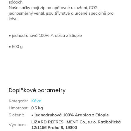
sáčcích.
Naše sáčky mají zip na opětovné uzavření, CO2
jednosměrný ventil, jsou třívrstvé a určené speciálně pro
kávu.
• jednodruhová 100% Arabica z Etiopie
• 500 g
Doplňkové parametry
Kategorie
:
Káva
Hmotnost
:
0.5 kg
Složení:
:
• jednodruhová 100% Arabica z Etiopie
LIZARD REFRESHMENT Co., s.r.o. Ratibořická
Výrobce:
:
12/1166 Praha 9, 19300